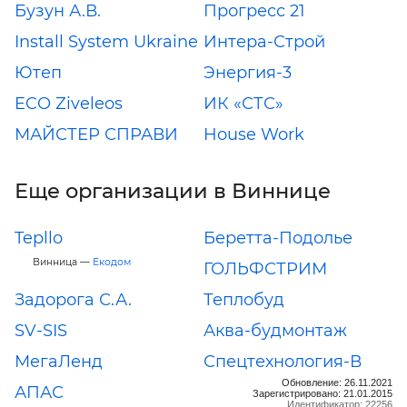
Бузун А.В.
Прогресс 21
Install System Ukraine
Интера-Строй
Ютеп
Энергия-3
ECO Ziveleos
ИК «СТС»
МАЙСТЕР СПРАВИ
House Work
Еще организации в Виннице
Tepllo
Беретта-Подолье
Винница —
Екодом
ГОЛЬФСТРИМ
Задорога С.А.
Теплобуд
SV-SIS
Аква-будмонтаж
МегаЛенд
Спецтехнология-В
Обновление: 26.11.2021
АПАС
Зарегистрировано: 21.01.2015
Идентификатор: 22256