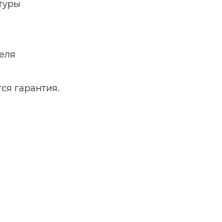
туры
еля
ся гарантия.