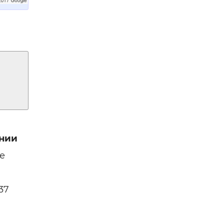
нии
е
37