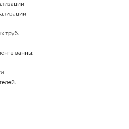
нализации
нализации
х труб.
онте ванны:
ки
телей.