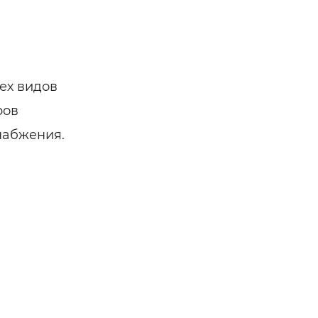
ех видов
ров
набжения.