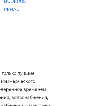
BUDERUS
REHAU
 только лучшие
 коммерческого
роверенное временем
ения, водоснабжения,
снабжения - известных