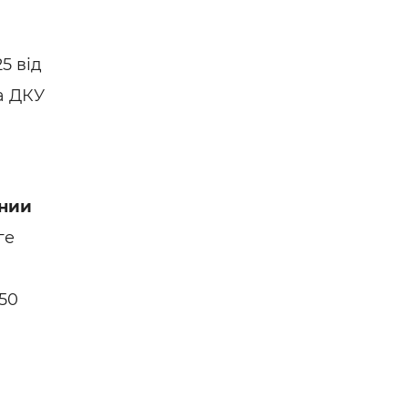
5 від
а ДКУ
нии
ге
50