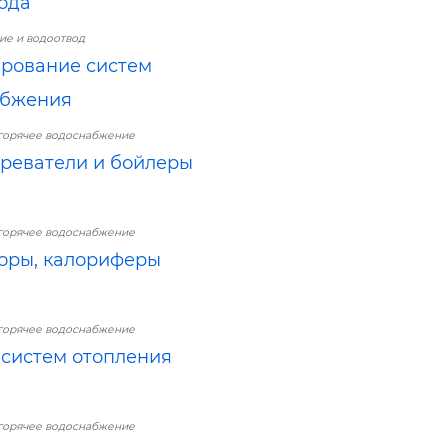
ода
е и водоотвод
рование систем
абжения
горячее водоснабжение
реватели и бойлеры
горячее водоснабжение
оры, калориферы
горячее водоснабжение
систем отопления
горячее водоснабжение