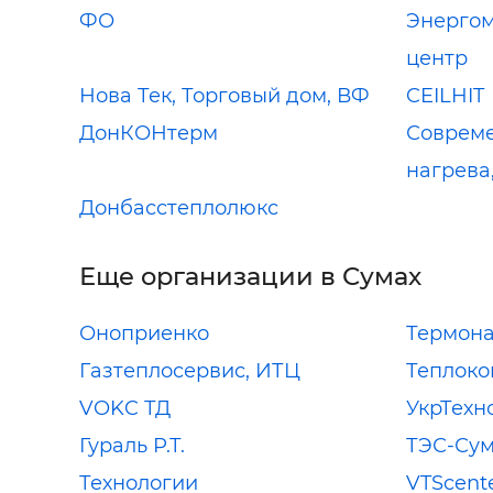
ФО
Энерго
центр
Нова Тек, Торговый дом, ВФ
CEILHIT
ДонКОНтерм
Совреме
нагрева
Донбасстеплолюкс
Еще организации в Сумах
Оноприенко
Термон
Газтеплосервис, ИТЦ
Теплок
VOKC ТД
УкрТехн
Гураль Р.Т.
ТЭС-Су
Технологии
VTScent