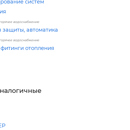
рование систем
ия
горячее водоснабжение
 защиты, автоматика
горячее водоснабжение
 фитинги отопления
аналогичные
ЕР