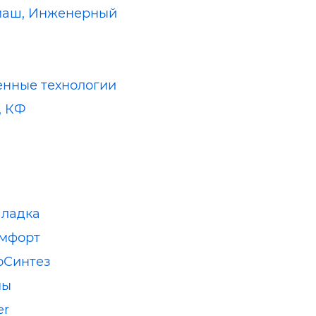
маш, Инженерный
нные технологии
, КФ
аладка
омфорт
оСинтез
мы
er