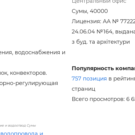
Центральный офис
Сумы, 40000
Лицензия: АА № 77222
24.06.04 №164, выдан
з буд. та архітектури
ения, водоснабжения и
Популярность компа
ок, конвекторов.
757 позиция
в рейтин
порно-регулирующая
страниц
Всего просмотров: 6 6
е и водоотвод Сумы
водопровода и