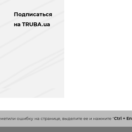
Подписаться
на TRUBA.ua
аметили ошибку на странице, выделите ее и нажмите
"
Ctrl + En