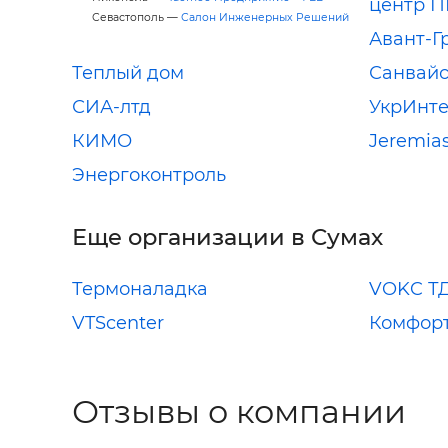
центр 
Севастополь —
Салон Инженерных Решений
Авант-Г
Теплый дом
Санвай
СИА-лтд
УкрИнт
КИМО
Jeremia
Энергоконтроль
Еще организации в Сумах
Термоналадка
VOKC Т
VTScenter
Комфорт
Отзывы о компании