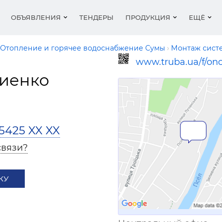
ОБЪЯВЛЕНИЯ
ТЕНДЕРЫ
ПРОДУКЦИЯ
ЕЩЁ
Отопление и горячее водоснабжение Сумы
Монтаж сист
www.truba.ua/f/on
иенко
и отопительное
ние и горячее
 в стройиндустрии —
и отопительное
и скидки
Радиаторы отоплени
Холод и Кондициони
Проектные и монта
Печи, камины
Выставки
ование
абжение
е
ование
работы
и
Рейтинг
о-регулирующая
яция
яция: Материалы
 полы
Печи, камины
Водоснабжение и во
Отопление: Материа
Дымоходы, дымоходы
г сайтов
Статьи
ра
нержавеющей стали
, инструменты, ПО
овод и канализация:
Организации
Кондиционеры
5425 XX XX
алы
оры отопления
Конвекторы, калори
связи?
Ссылка для мобильных устройств
 систем отопления
Сантехника, керамик
Газовое оборудован
холодильное
расные обогреватели
Обслуживание и ре
Тепловые насосы
ование
сантехники, отоплен
КУ
нцесушители
Солнечное отоплени
кондиционеров
горячее водоснабже
 в стройиндустрии —
Трубы и фитинги, д
ии