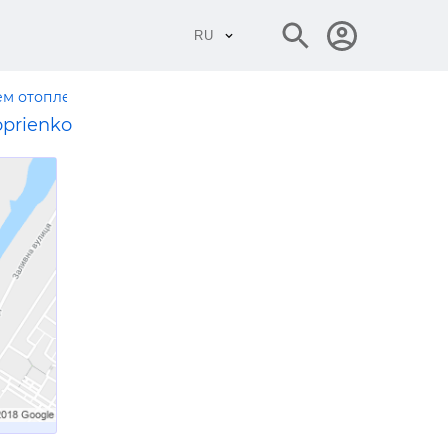
RU
ем отопления
Оноприенко
oprienko
я
рование
жные
доотвод
лы
 из
феры
а
ие
монт
ия,
е и
ние
ымоходы