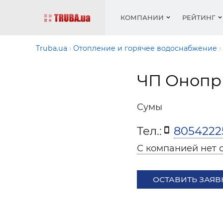
КОМПАНИИ
РЕЙТИНГ
Truba.ua
Отопление и горячее водоснабжение
ЧП Онопр
Котлы 
Отопле
Работа
Котлы 
Акции 
оборуд
водосн
резюм
оборуд
Новост
Сумы
Запорн
Вентил
Вентил
Теплые
Рейтин
армату
Крепеж
Водопр
Тел.:
8054222
Фото
Матери
Радиат
С компанией нет 
Разное
Монтаж
Холод, 
Инфрак
оборуд
ОСТАВИТЬ ЗАЯВ
Полоте
Работа
ваканс