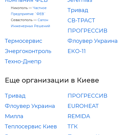
Компания ФЕВ
Jeremias
Никополь —
Частное
Тривад
Предприятие `ФЕВ`
СВ-ТРАСТ
Севастополь —
Салон
Инженерных Решений
ПРОГРЕССИВ
Термосервис
Флоувер Украина
Энергоконтроль
ЕКО-11
Техно-Днепр
Еще организации в Киеве
Тривад
ПРОГРЕССИВ
Флоувер Украина
EUROHEAT
Милла
REMIDA
Теплосервис Киев
ТГК