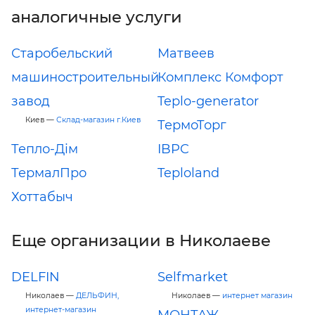
аналогичные услуги
Старобельский
Матвеев
машиностроительный
Комплекс Комфорт
завод
Teplo-generator
Киев —
Склад-магазин г.Киев
ТермоТорг
Тепло-Дім
IBPC
ТермалПро
Teploland
Хоттабыч
Еще организации в Николаеве
DELFIN
Selfmarket
Николаев —
ДЕЛЬФИН,
Николаев —
интернет магазин
интернет-магазин
МОНТАЖ-