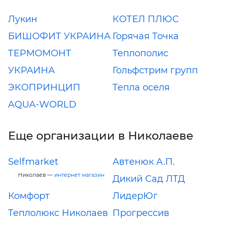
Лукин
КОТЕЛ ПЛЮС
БИШОФИТ УКРАИНА
Горячая Точка
ТЕРМОМОНТ
Теплополис
УКРАИНА
Гольфстрим групп
ЭКОПРИНЦИП
Тепла оселя
AQUA-WORLD
Еще организации в Николаеве
Selfmarket
Автенюк А.П.
Николаев —
интернет магазин
Дикий Сад ЛТД
Комфорт
ЛидерЮг
Теплолюкс Николаев
Прогрессив