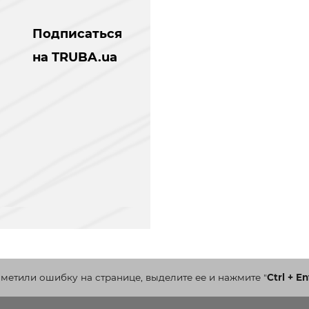
Подписаться
на TRUBA.ua
аметили ошибку на странице, выделите ее и нажмите
"
Ctrl + En