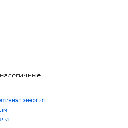
аналогичные
ативная энергия
дім
Р.М