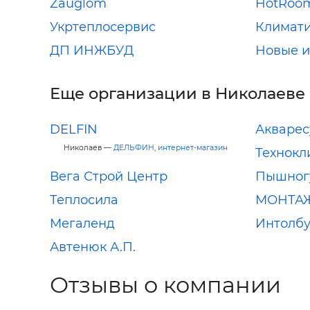
Zauglom
HotRoo
Укртеплосервис
Климати
ДП ИНЖБУД
Новые 
Еще организации в Николаеве
DELFIN
Акварес
Николаев —
ДЕЛЬФИН, интернет-магазин
Технокл
Вега Строй Центр
Пышногу
Теплосила
МОНТА
Мегаленд
Интолб
Автенюк А.П.
Отзывы о компании