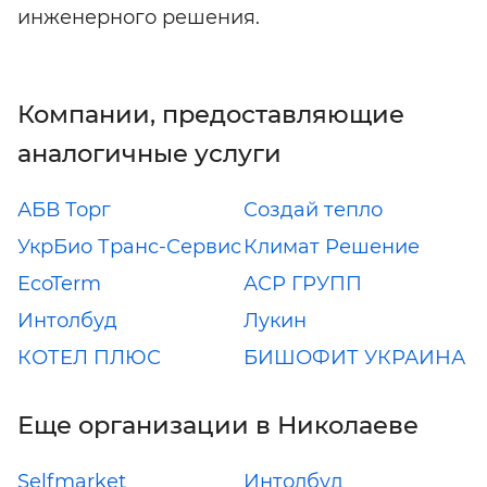
инженерного решения.
Компании, предоставляющие
аналогичные услуги
АБВ Торг
Создай тепло
УкрБио Транс-Сервис
Климат Решение
EcoTerm
АСР ГРУПП
Интолбуд
Лукин
КОТЕЛ ПЛЮС
БИШОФИТ УКРАИНА
Еще организации в Николаеве
Selfmarket
Интолбуд