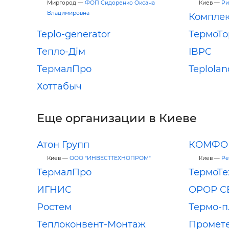
Миргород —
ФОП Сидоренко Оксана
Киев —
Ри
Владимировна
Комплек
Teplo-generator
ТермоТо
Тепло-Дім
IBPC
ТермалПро
Teplolan
Хоттабыч
Еще организации в Киеве
Атон Групп
КОМФО
Киев —
ООО "ИНВЕСТТЕХНОПРОМ"
Киев —
Ре
ТермалПро
ТермоТе
ИГНИС
ОРОР С
Ростем
Термо-
Теплоконвент-Монтаж
Промет