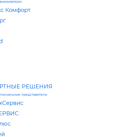
внеакватерм
с Комфорт
рг
d
РТНЫЕ РЕШЕНИЯ
гиональные представители
хСервис
ЕРВИС
плюс
ей