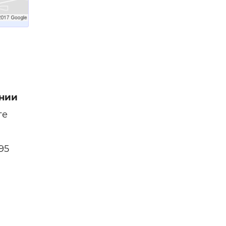
нии
ге
95