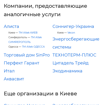
Компании, предоставляющие
аналогичные услуги
Алиста
Соннигер-Украина
Киев —
ТМ Altek КИЕВ
Киев —
Vecon
Симферополь —
ТМ Altek
Энергосберегающие
СИМФЕРОПОЛЬ
системы
Одесса —
ТМ Altek ОДЕССА
Торговый дом SinPro
ТЕХНОТЕРМ-ПЛЮС
Перфект Гарант
Цитадель Трейд
Итал
Экодинамика
Аквасвит
Еще организации в Киеве