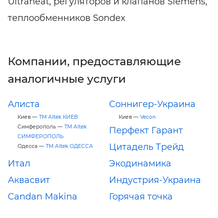
Ultraheat, регуляторов и клапанов Siemens,
теплообменников Sondex
Компании, предоставляющие
аналогичные услуги
Алиста
Соннигер-Украина
Киев —
ТМ Altek КИЕВ
Киев —
Vecon
Симферополь —
ТМ Altek
Перфект Гарант
СИМФЕРОПОЛЬ
Цитадель Трейд
Одесса —
ТМ Altek ОДЕССА
Итал
Экодинамика
Аквасвит
Индустрия-Украина
Candan Makina
Горячая точка