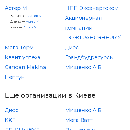
Астер М
НПП Экоэнергоком
Харьков —
Астер М
Акционерная
Днепр —
Астер М
компания
Киев —
Астер М
`ЮЖТРАНСЭНЕРГО`
Мега Терм
Диос
Квант успеха
Грандбудресурсы
Candan Makina
Мищенко А.В
Нептун
Еще организации в Киеве
Диос
Мищенко А.В
KKF
Мега Ватт