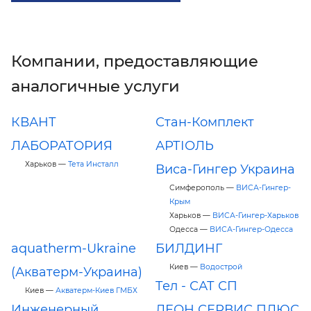
Компании, предоставляющие
аналогичные услуги
КВАНТ
Стан-Комплект
ЛАБОРАТОРИЯ
АРТІОЛЬ
Харьков —
Тета Инсталл
Виса-Гингер Украина
Симферополь —
ВИСА-Гингер-
Крым
Харьков —
ВИСА-Гингер-Харьков
Одесса —
ВИСА-Гингер-Одесса
aquatherm-Ukraine
БИЛДИНГ
Киев —
Водострой
(Акватерм-Украина)
Tел - САТ СП
Киев —
Акватерм-Киев ГМБХ
Инженерный
ЛЕОН СЕРВИС ПЛЮС