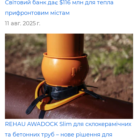
Світовий банк дає $116 млн для тепла
прифронтовим містам
11 авг. 2025 г.
REHAU AWADOCK Slim для склокерамічних
та бетонних труб – нове рішення для