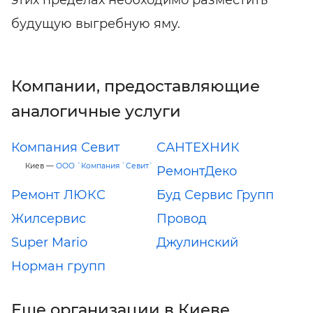
этих пределах необходимо разместить
будущую выгребную яму.
Компании, предоставляющие
аналогичные услуги
Компания Севит
САНТЕХНИК
Киев —
ООО `Компания `Севит`
РемонтДеко
Ремонт ЛЮКС
Буд Сервис Групп
Жилсервис
Провод
Super Mario
Джулинский
Норман групп
Еще организации в Киеве