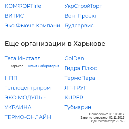
КОМФОРТlife
УкрСтройТорг
ВИТИС
ВентПроект
Эко Фьюче Компани
Будсервис
Еще организации в Харькове
Тета Инсталл
GolDen
Харьков —
Квант Лаборатория
Гидра Плюс
НПП
ТермоПара
Теплоцентрпром
ЛТ-ГРУП
ЭКО МОДУЛЬ -
KUPER
УКРАИНА
Тубмарин
Обновление: 03.10.2017
ТЕРМО-ОНЛАЙН
Зарегистрировано: 02.11.2015
Идентификатор: 22766