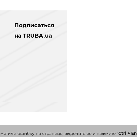
Подписаться
на TRUBA.ua
аметили ошибку на странице, выделите ее и нажмите
"
Ctrl + En