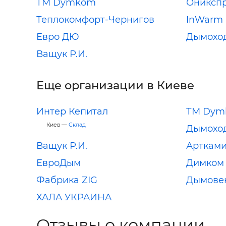
ТМ Dymkom
Ониксп
Теплокомфорт-Чернигов
InWarm
Евро ДЮ
Дымохо
Ващук Р.И.
Еще организации в Киеве
Интер Кепитал
ТМ Dym
Киев —
Склад
Дымохо
Ващук Р.И.
Арткам
ЕвроДым
Димком
Фабрика ZIG
Дымовен
ХАЛА УКРАИНА
Отзывы о компании