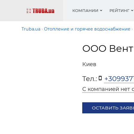
КОМПАНИИ
РЕЙТИНГ
Truba.ua
Отопление и горячее водоснабжение
ООО Вент
Котлы 
Отопле
Работа
Котлы 
Акции 
оборуд
водосн
резюм
оборуд
Новост
Киев
Запорн
Вентил
Вентил
Теплые
Рейтин
армату
Крепеж
Водопр
Тел.:
+309937
Фото
Матери
Радиат
С компанией нет 
Разное
Монтаж
Холод, 
Инфрак
оборуд
ОСТАВИТЬ ЗАЯВ
Полоте
Работа
ваканс