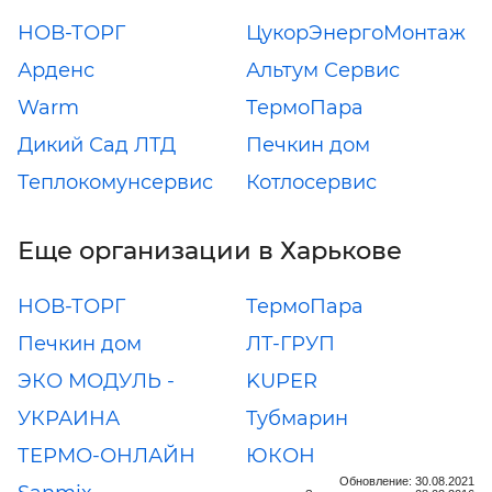
НОВ-ТОРГ
ЦукорЭнергоМонтаж
Арденс
Альтум Сервис
Warm
ТермоПара
Дикий Сад ЛТД
Печкин дом
Теплокомунсервис
Котлосервис
Еще организации в Харькове
НОВ-ТОРГ
ТермоПара
Печкин дом
ЛТ-ГРУП
ЭКО МОДУЛЬ -
KUPER
УКРАИНА
Тубмарин
ТЕРМО-ОНЛАЙН
ЮКОН
Обновление: 30.08.2021