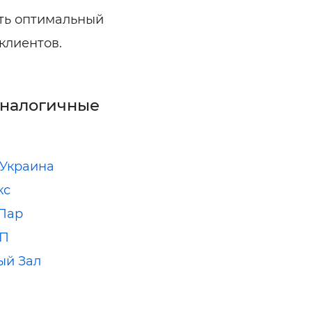
ть оптимальный
клиентов.
аналогичные
 Украина
кс
Пар
ЧП
ый Зал