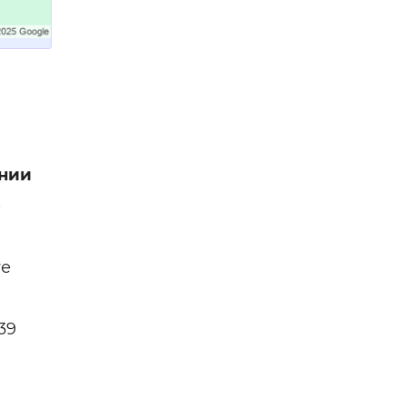
нии
е
ге
39