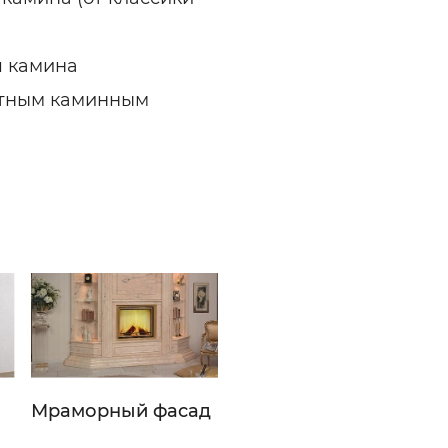
я камина
ытным каминным
Мраморный фасад