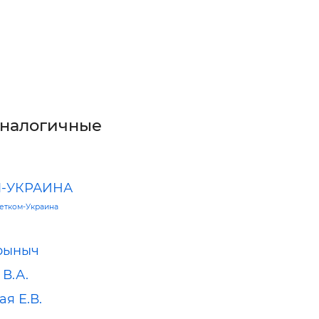
аналогичные
-УКРАИНА
етком-Украина
й
рыныч
 В.А.
я Е.В.