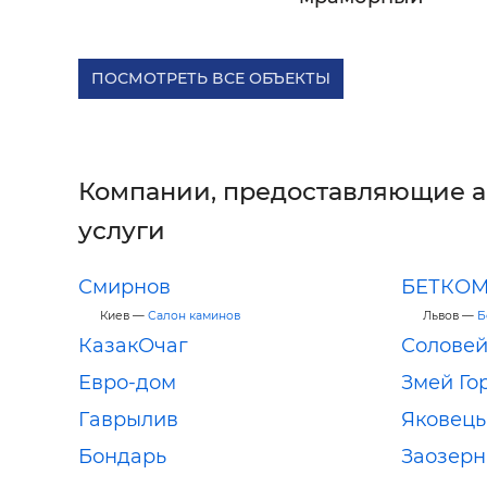
ПОСМОТРЕТЬ ВСЕ ОБЪЕКТЫ
Компании, предоставляющие 
услуги
Смирнов
БЕТКОМ
Киев —
Салон каминов
Львов —
Б
КазакОчаг
Солове
Евро-дом
Змей Го
Гаврылив
Яковець
Бондарь
Заозерна