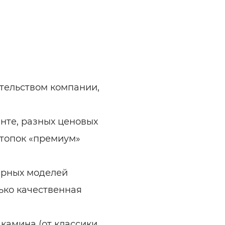
тельством компании,
нте, разных ценовых
 топок «премиум»
ярных моделей
ько качественная
 камина (от классики