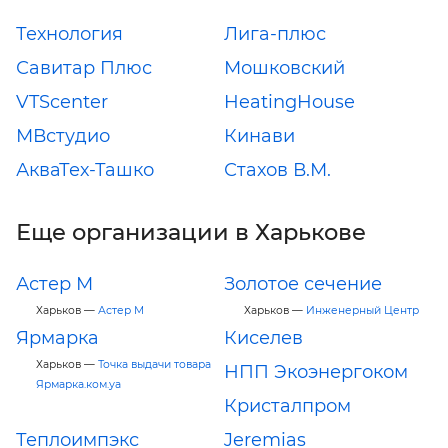
Технология
Лига-плюс
Савитар Плюс
Мошковский
VTScenter
HeatingHouse
МВстудио
Кинави
АкваТех-Ташко
Стахов В.М.
Еще организации в Харькове
Астер М
Золотое сечение
Харьков —
Астер М
Харьков —
Инженерный Центр
Ярмарка
Киселев
Харьков —
Точка выдачи товара
НПП Экоэнергоком
Ярмарка.ком.уа
Кристалпром
Теплоимпэкс
Jeremias