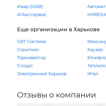
Ивар (IVAR)
Автомат
АГАюгсервис
КИЇВГА
Еще организации в Харькове
КВТ Система
Максим
Скрипкин
Хаузер
Термовектор
Юнифло
Солдат
Теплолю
Электронный Харьков
Итал
Отзывы о компании