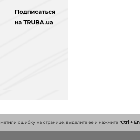
Подписаться
на TRUBA.ua
аметили ошибку на странице, выделите ее и нажмите
"
Ctrl + En