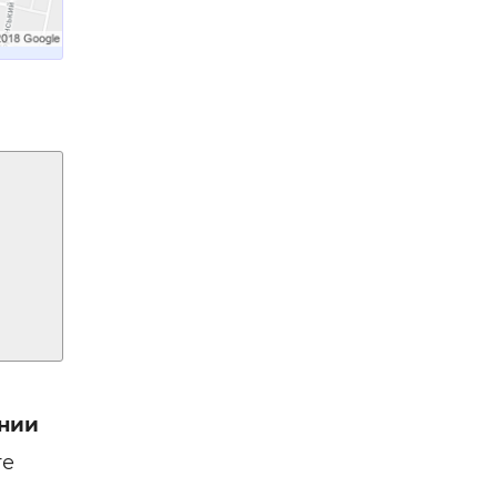
нии
ге