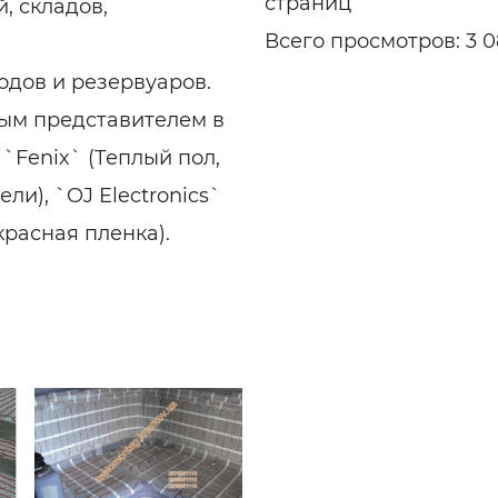
страниц
, складов,
Всего просмотров: 3 0
одов и резервуаров.
ым представителем в
`Fenix` (Теплый пол,
и), `OJ Electronics`
красная пленка).