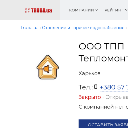
КОМПАНИИ
РЕЙТИНГ
Truba.ua
Отопление и горячее водоснабжение
ООО ТПП
Котлы 
Отопле
Работа
Котлы 
Акции 
оборуд
водосн
резюм
оборуд
Тепломон
Новост
Запорн
Вентил
Вентил
Теплые
Рейтин
армату
Крепеж
Водопр
Харьков
Фото
Матери
Радиат
Тел.:
+380 57 
Разное
Монтаж
Холод, 
Инфрак
Закрыто
⋅ Открыва
оборуд
Полоте
С компанией нет 
Работа
ваканс
ОСТАВИТЬ ЗАЯВ