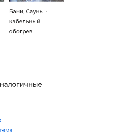
Бани, Сауны -
кабельный
обогрев
аналогичные
о
тема