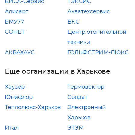
ВИСА-Сервис
ТЭКСИС
Алисарт
Акватехсервис
БМУ77
ВКС
СОНЕТ
Центр отопительной
техники
АКВАХАУС
ГОЛЬФСТРИМ-ЛЮКС
Еще организации в Харькове
Хаузер
Термовектор
Юнифлор
Солдат
Теплолюкс-Харьков
Электронный
Харьков
Итал
ЭТЭМ