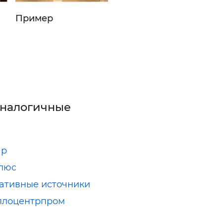
Пример
аналогичные
ap
люс
ативные источники
плоцентрпром