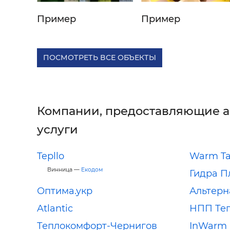
Пример
Пример
ПОСМОТРЕТЬ ВСЕ ОБЪЕКТЫ
Компании, предоставляющие 
услуги
Tepllo
Warm T
Винница —
Екодом
Гидра П
Оптима.укр
Альтерн
Atlantic
НПП Те
Теплокомфорт-Чернигов
InWarm