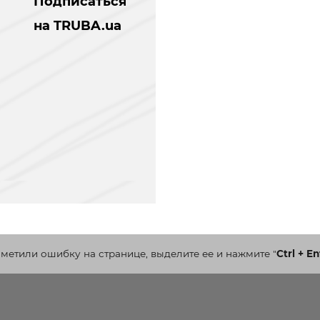
Подписаться
на TRUBA.ua
аметили ошибку на странице, выделите ее и нажмите
"
Ctrl + En