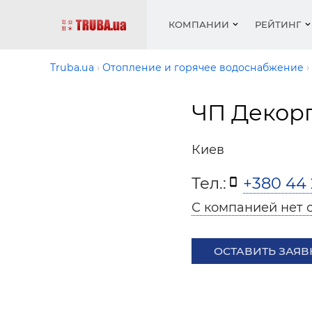
КОМПАНИИ
РЕЙТИНГ
Truba.ua
Отопление и горячее водоснабжение
ЧП Декор
Котлы 
Отопле
Работа
Котлы 
Акции 
оборуд
водосн
резюм
оборуд
Новост
Киев
Запорн
Вентил
Вентил
Теплые
Рейтин
армату
Крепеж
Водопр
Тел.:
+380 44 
Фото
Матери
Радиат
С компанией нет 
Разное
Монтаж
Холод, 
Инфрак
оборуд
ОСТАВИТЬ ЗАЯВ
Полоте
Работа
ваканс