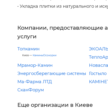
• Укладка плитки из натурального и иск
Компании, предоставляющие 
услуги
Топкамин
ЭКОАЛЬ
Киев —
КаминыОсокорки
ТеплоАр
Мрамор-Камин
Новасл
Энергосберегающие системы
Гостыло
Ма-Фарма ЛТД
КАМІНЕ
СканФорум
Еще организации в Киеве