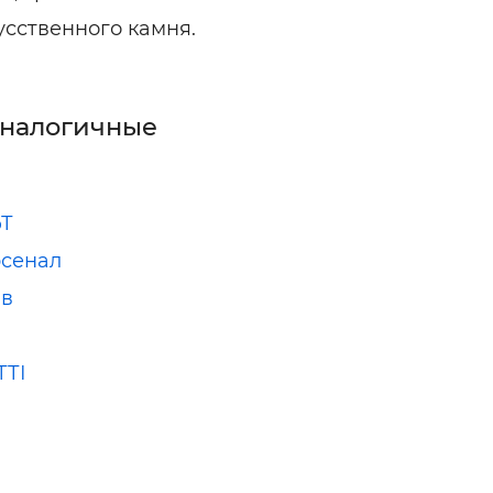
усственного камня.
аналогичные
Т
сенал
ав
ТТІ