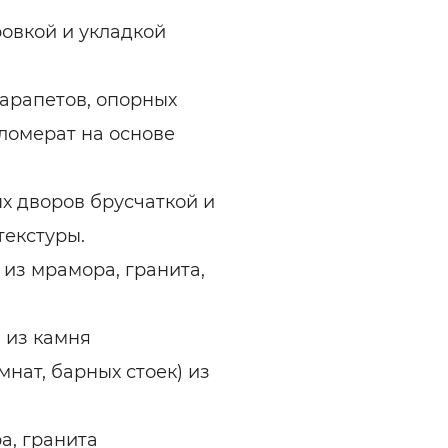
ровкой и укладкой
парапетов, опорных
гломерат на основе
х дворов брусчаткой и
текстуры.
из мрамора, гранита,
 из камня
мнат, барных стоек) из
а, гранита