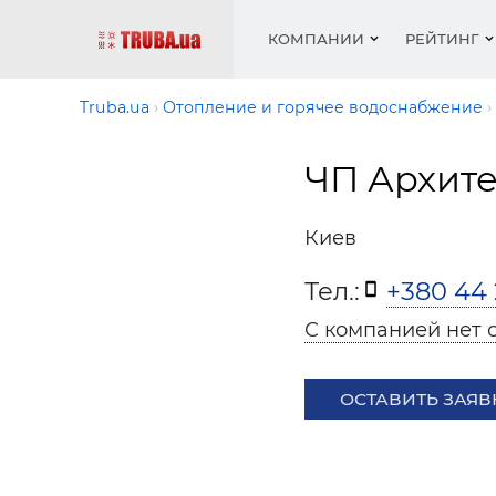
КОМПАНИИ
РЕЙТИНГ
Truba.ua
Отопление и горячее водоснабжение
ЧП Архите
Котлы 
Отопле
Работа
Котлы 
Акции 
оборуд
водосн
резюм
оборуд
Новост
Киев
Запорн
Вентил
Вентил
Теплые
Рейтин
армату
Крепеж
Водопр
Тел.:
+380 44 
Фото
Матери
Радиат
С компанией нет 
Разное
Монтаж
Холод, 
Инфрак
оборуд
ОСТАВИТЬ ЗАЯВ
Полоте
Работа
ваканс