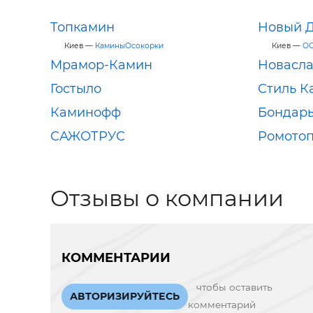
Топкамин
Новый Д
Киев —
КаминыОсокорки
Киев —
ОО
Мрамор-Камин
Новасл
Гостыло
Стиль К
Каминофф
Бондар
САЖОТРУС
Ромотоп
Отзывы о компании
КОММЕНТАРИИ
чтобы оставить
АВТОРИЗИРУЙТЕСЬ
комментарий