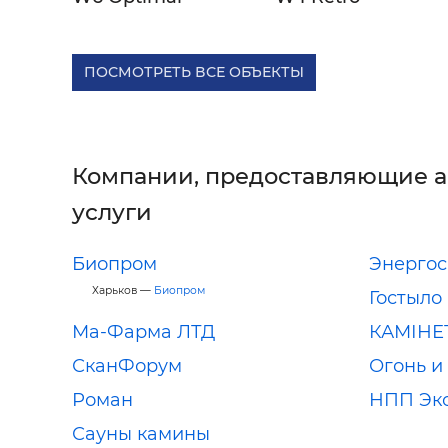
ПОСМОТРЕТЬ ВСЕ ОБЪЕКТЫ
Компании, предоставляющие 
услуги
Биопром
Энерго
Харьков —
Биопром
Гостыло
Ма-Фарма ЛТД
КАМІНЕ
СканФорум
Огонь и
Роман
НПП Эк
Сауны камины