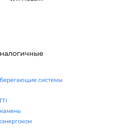
аналогичные
сберегающие системы
ТТІ
 камень
оэнергоком