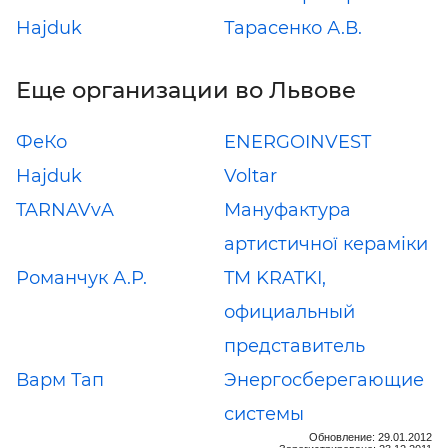
Hajduk
Тарасенко А.В.
Еще организации во Львове
ФеКо
ENERGOINVEST
Hajduk
Voltar
TARNAVvA
Мануфактура
артистичної кераміки
Романчук А.Р.
TM KRATKI,
официальный
представитель
Варм Тап
Энергосберегающие
системы
Обновление: 29.01.2012