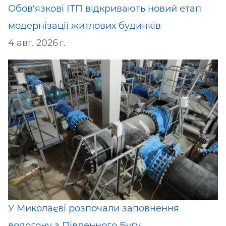
Обов'язкові ІТП відкривають новий етап
модернізації житлових будинків
4 авг. 2026 г.
У Миколаєві розпочали заповнення
водогону з Південного Бугу