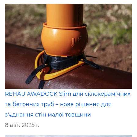
REHAU AWADOCK Slim для склокерамічних
та бетонних труб – нове рішення для
з'єднання стін малої товщини
8 авг. 2025 г.