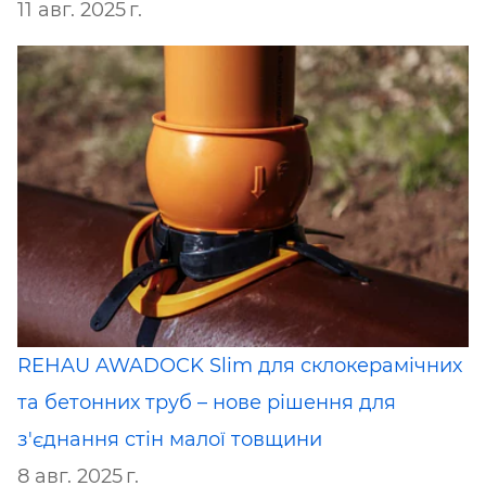
11 авг. 2025 г.
REHAU AWADOCK Slim для склокерамічних
та бетонних труб – нове рішення для
з'єднання стін малої товщини
8 авг. 2025 г.