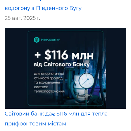
водогону з Південного Бугу
25 авг. 2025 г.
Світовий банк дає $116 млн для тепла
прифронтовим містам