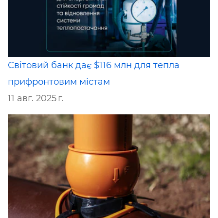
Світовий банк дає $116 млн для тепла
прифронтовим містам
11 авг. 2025 г.