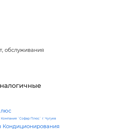
т, обслуживания
аналогичные
Плюс
—
Компания `Софар Плюс` г. Чугуев
ы Кондиционирования