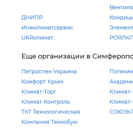
Вентил
ДНИПР
Кондиц
Инжклиматсервис
Элемент
UKRклимат
РОЯЛК
Еще организации в Симфероп
Петроспек-Украина
Потехин
Комфорт Крым
Академи
Климат-Торг
Климат-
Климат Контроль
Климат-
ТКТ Технологическая
СОЮЗК
Компания Технобум