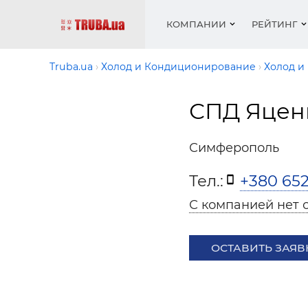
КОМПАНИИ
РЕЙТИНГ
Truba.ua
Холод и Кондиционирование
Холод и
СПД Яцен
Котлы 
Отопле
Работа
Котлы 
Акции 
оборуд
водосн
резюм
оборуд
Новост
Симферополь
Запорн
Вентил
Вентил
Теплые
Рейтин
армату
Крепеж
Водопр
Тел.:
+380 652
Фото
Матери
Радиат
С компанией нет 
Разное
Монтаж
Холод, 
Инфрак
оборуд
ОСТАВИТЬ ЗАЯВ
Полоте
Работа
ваканс