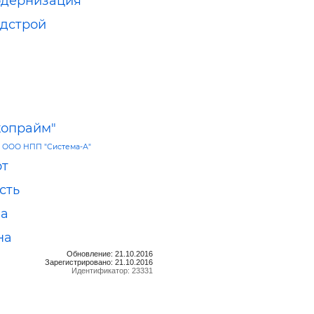
одернизация
дстрой
копрайм"
—
ООО НПП "Система-А"
рт
сть
la
на
Обновление: 21.10.2016
Зарегистрировано: 21.10.2016
Идентификатор: 23331