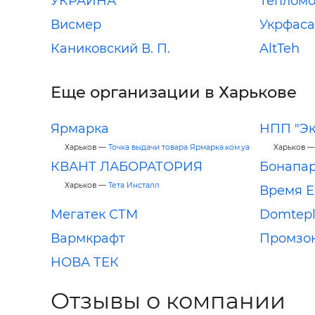
УКРАИНА
Теплом
Висмер
Укрфаса
Каниковский В. П.
AltTeh
Еще организации в Харькове
Ярмарка
НПП "Э
Харьков —
Точка выдачи товара Ярмарка.ком.уа
Харьков 
КВАНТ ЛАБОРАТОРИЯ
Бонапа
Харьков —
Тета Инсталл
Время Е
Мегатек СТМ
Domtep
Вармкрафт
Промзо
НОВА ТЕК
Отзывы о компании