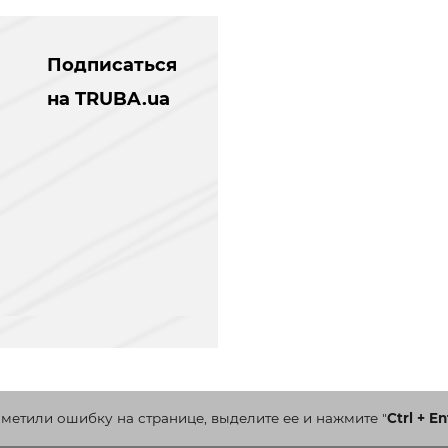
Подписаться
на TRUBA.ua
аметили ошибку на странице, выделите ее и нажмите
"
Ctrl + En