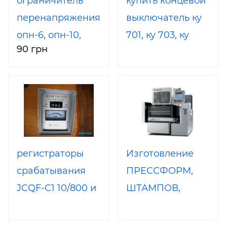
ограничитель
купить концевой
перенапряжения
выключатель ку
опн-6, опн-10,
701, ку 703, ку
90 грн
опн-20, опн-0.38,
704, нв 701, ву
опн-35, опн-110,
701
производитель
производитель
регистраторы
Изготовление
срабатывания
ПРЕССФОРМ,
JCQF-C1 10/800 и
ШТАМПОВ,
РС-1М-2УХЛ1
ОСНАСТКИ