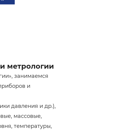
 и метрологии
гии», занимаемся
приборов и
ки давления и др.),
вые, массовые,
вня, температуры,