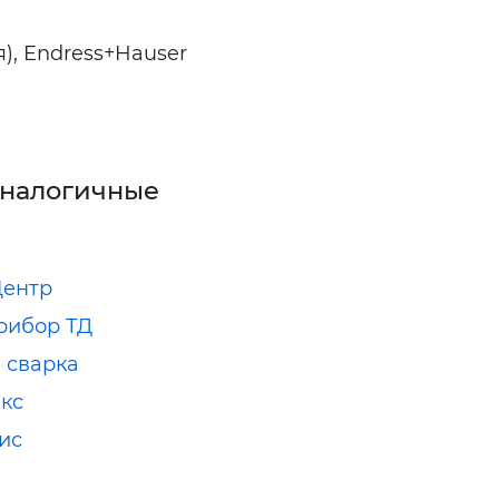
), Endress+Hauser
аналогичные
Центр
рибор ТД
 сварка
кс
ис