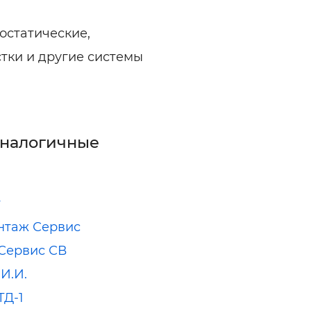
остатические,
тки и другие системы
аналогичные
т
нтаж Сервис
Сервис СВ
И.И.
ТД-1