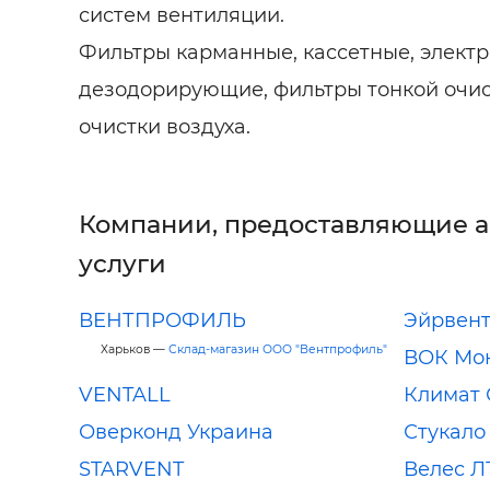
систем вентиляции.
Фильтры карманные, кассетные, электр
дезодорирующие, фильтры тонкой очис
очистки воздуха.
Компании, предоставляющие 
услуги
ВЕНТПРОФИЛЬ
Эйрвен
Харьков —
Склад-магазин ООО "Вентпрофиль"
ВОК Мо
VENTALL
Климат 
Оверконд Украина
Стукало 
STARVENT
Велес Л