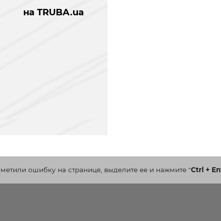
на TRUBA.ua
аметили ошибку на странице, выделите ее и нажмите
"
Ctrl + En