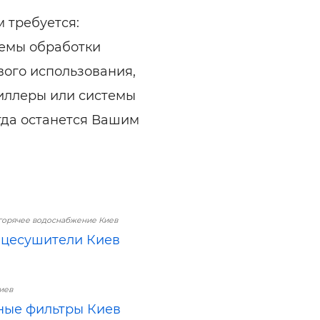
 требуется:
темы обработки
вого использования,
иллеры или системы
гда останется Вашим
горячее водоснабжение Киев
цесушители Киев
иев
ые фильтры Киев