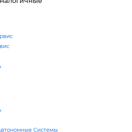
аналогичные
рвис
вис
А
А
Автономные Системы