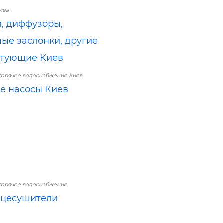
иев
, диффузоры,
ые заслонки, другие
ктующие Киев
горячее водоснабжение Киев
е насосы Киев
горячее водоснабжение
нцесушители