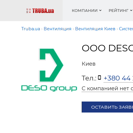
КОМПАНИИ
РЕЙТИНГ
Truba.ua
Вентиляция
Вентиляция Киев
Систе
ООО DESO
Котлы 
Отопле
Работа
Котлы 
Акции 
оборуд
водосн
резюм
оборуд
Новост
Киев
Запорн
Вентил
Вентил
Теплые
Рейтин
армату
Крепеж
Водопр
Тел.:
+380 44 
Фото
Матери
Радиат
С компанией нет 
Разное
Монтаж
Холод, 
Инфрак
оборуд
ОСТАВИТЬ ЗАЯВ
Полоте
Работа
ваканс