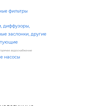
ные фильтры
, диффузоры,
ые заслонки, другие
ктующие
горячее водоснабжение
е насосы