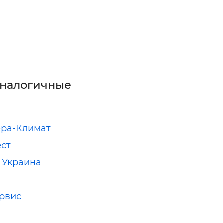
аналогичные
ера-Климат
ст
 Украина
рвис