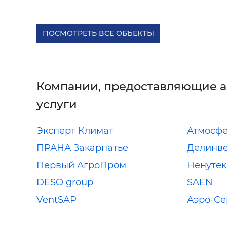
ПОСМОТРЕТЬ ВСЕ ОБЪЕКТЫ
Компании, предоставляющие 
услуги
Эксперт Климат
Атмосф
ПРАНА Закарпатье
Делинве
Первый АгроПром
Ненутек
DESO group
SAEN
VentSAP
Аэро-Се