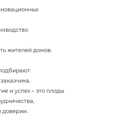
инновационных
изводство
сть жителей домов.
 подбирают
заказчика.
ие и успех – это плоды
рудничества,
 доверии.