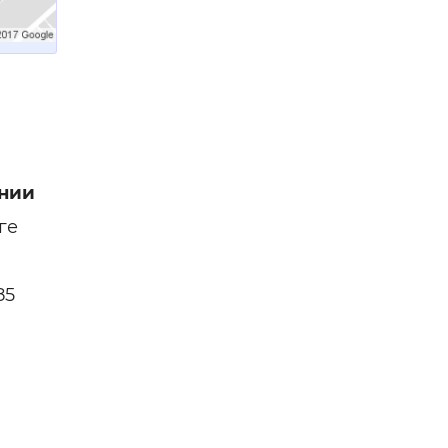
нии
ге
85