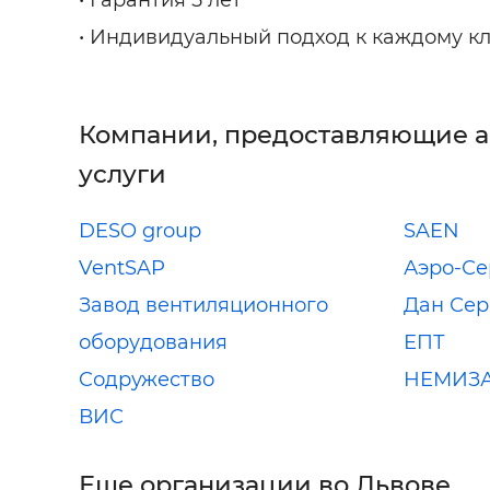
• Индивидуальный подход к каждому к
Компании, предоставляющие 
услуги
DESO group
SAEN
VentSAP
Аэро-Се
Завод вентиляционного
Дан Сер
оборудования
ЕПТ
Cодружество
НЕМИЗ
ВИС
Еще организации во Львове