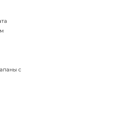
ата
ом
лапаны с