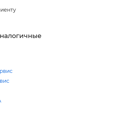
лиенту
аналогичные
рвис
вис
А