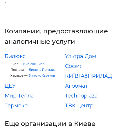
.
Компании, предоставляющие
аналогичные услуги
Билюкс
Ультра Дом
Киев —
Билюкс Киев
София
Полтава —
Билюкс Полтава
КИЇВГАЗПРИЛАД
Харьков —
Билюкс Харьков
ДЕУ
Агромат
Мир Тепла
Technoplaza
Термеко
ТВК центр
Еще организации в Киеве