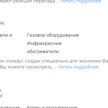
ают реакции перепада ...
Читать подробнее
-95
ели и
Газовое оборудование
Инфракрасные
обогреватели
ин Унихаус создан специально для экономии В
Вы можете посмотреть, ...
Читать подробнее
А
21
удование
Котлы и отопительное