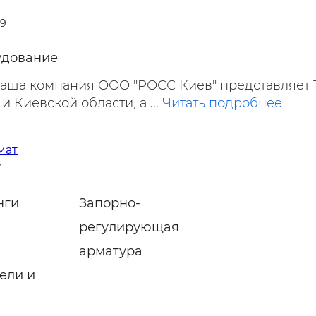
39
удование
 наша компания ООО "РОСС Киев" представляет
 и Киевской области, а ...
Читать подробнее
мат
7
нги
Запорно-
регулирующая
арматура
ели и