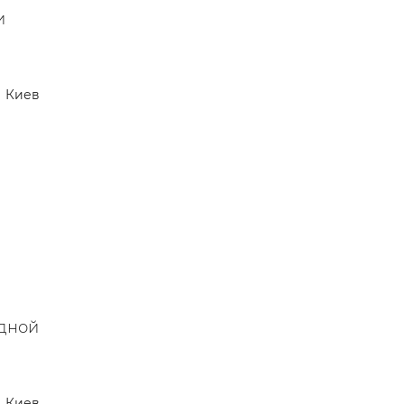
и
Киев
одной
Киев