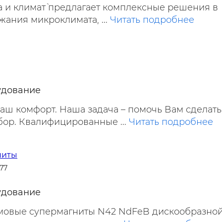
а и климат` предлагает комплексные решения в
ания микроклимата, ...
Читать подробнее
удование
Ваш комфорт. Наша задача – помочь Вам сделать
ор. Квалифицированные ...
Читать подробнее
ниты
777
удование
овые супермагниты N42 NdFeB дискообразно