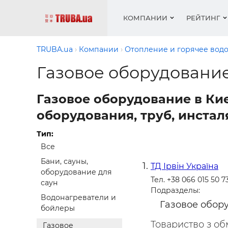
КОМПАНИИ
РЕЙТИНГ
TRUBA.ua
Компании
Отопление и горячее вод
Газовое оборудование
Котлы 
Отопле
Работа
Котлы 
Акции 
Газовое оборудование в Ки
оборуд
водосн
резюм
оборуд
Новост
оборудования, труб, инста
Запорн
Вентил
Вентил
Теплые
Рейтин
армату
Крепеж
Водопр
Тип:
Фото
Матери
Радиат
Все
Разное
Монтаж
Бани, сауны,
ТД Ірвін Україна
Холод, 
Инфрак
оборудование для
Тел. +38 066 015 50 7
оборуд
саун
Полоте
Подразделы:
Водонагреватели и
Газовое обор
бойлеры
Работа
ваканс
Товариство з об
Газовое