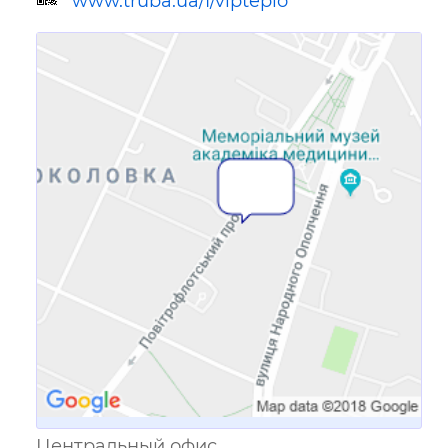
www.truba.ua/f/vipteplo
Ссылка для мобильных устройств
Центральный офис