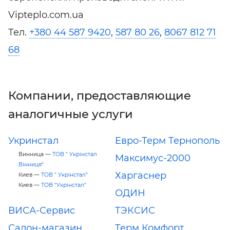
Vipteplo.com.ua
Тел.
+380 44 587 9420
,
587 80 26
,
8067 812 71
68
Компании, предоставляющие
аналогичные услуги
Укринстал
Евро-Терм Тернополь
Винница —
ТОВ " Укрінстал
Максимус-2000
Вінниця"
Харгаснер
Киев —
ТОВ " Укрінстал"
Киев —
ТОВ "Укрінстал"
ОДИН
ВИСА-Сервис
ТЭКСИС
Салон-магазин
Терм Комфорт