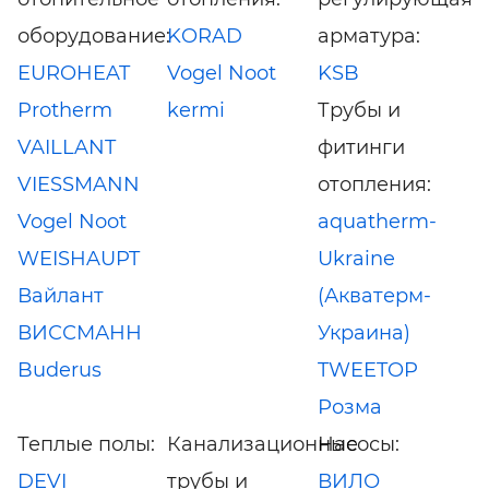
оборудование:
KORAD
арматура:
EUROHEAT
Vogel Noot
KSB
Protherm
kermi
Трубы и
VAILLANT
фитинги
VIESSMANN
отопления:
Vogel Noot
aquatherm-
WEISHAUPT
Ukraine
Вайлант
(Акватерм-
ВИССМАНН
Украина)
Buderus
TWEETOP
Розма
Теплые полы:
Канализационные
Насосы:
DEVI
трубы и
ВИЛО