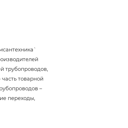
мсантехника`
роизводителей
й трубопроводов,
 часть товарной
трубопроводов –
ие переходы,