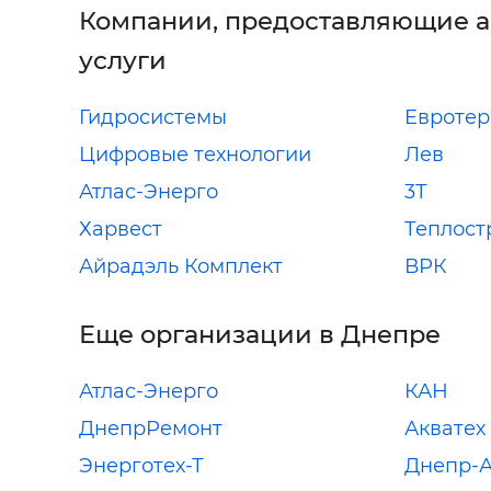
Компании, предоставляющие 
услуги
Гидросистемы
Eвроте
Цифровые технологии
Лев
Атлас-Энерго
3Т
Харвест
Теплост
Айрадэль Комплект
ВРК
Еще организации в Днепре
Атлас-Энерго
КАН
ДнепрРемонт
Акватех
Энерготех-Т
Днепр-