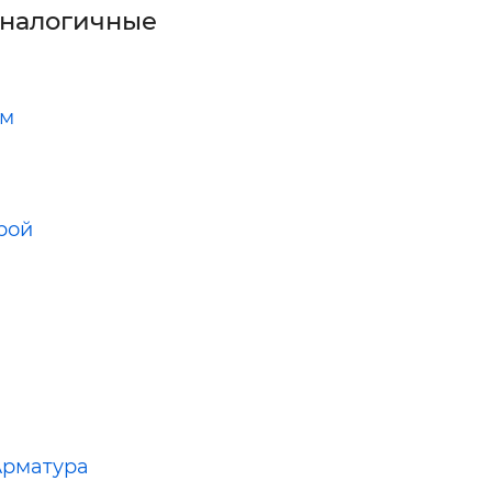
аналогичные
рм
рой
Арматура