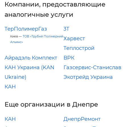
Компании, предоставляющие
аналогичные услуги
ТерПолимерГаз
3Т
Киев —
ТОВ «Трубнй Полімерний
Харвест
Альянс»
Теплострой
Айрадэль Комплект
ВРК
КАН Украина (KAN
Газсервис-Станислав
Ukraine)
Экотрейд Украина
КАН
Еще организации в Днепре
КАН
ДнепрРемонт