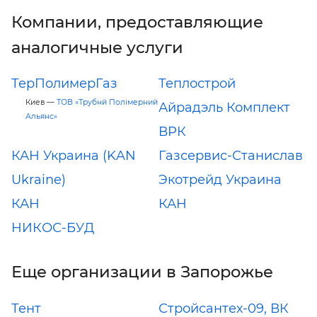
Компании, предоставляющие
аналогичные услуги
ТерПолимерГаз
Теплострой
Киев —
ТОВ «Трубнй Полімерний
Айрадэль Комплект
Альянс»
ВРК
КАН Украина (KAN
Газсервис-Станислав
Ukraine)
Экотрейд Украина
КАН
КАН
НИКОС-БУД
Еще организации в Запорожье
Тент
Стройсантех-09, ВК