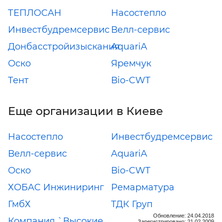
ТЕПЛОСАН
Насостепло
Инвестбудремсервис
Велл-сервис
Донбасстройизыскания
AquariA
Оско
Яремчук
Тент
Вio-CWT
Еще организации в Киеве
Насостепло
Инвестбудремсервис
Велл-сервис
AquariA
Оско
Вio-CWT
ХОБАС Инжиниринг
Ремарматура
ГмбХ
ТДК Груп
Обновление: 24.04.2018
Компания `Высокие
Зарегистрировано: 21.02.2009