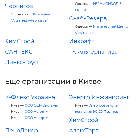
Одесса —
КЕРАМОИЗОЛ В
Чернигов
ОДЕССЕ
Чернигов —
Компания
Снаб-Резерв
"Акватерм-Чернигов"
Одесса —
Инженерный Центр
Viessmann
ХимСтрой
Инкрафт
САНТЕКС
ГК Альтернатива
Линкс-Груп
Еще организации в Киеве
К-Флекс Украина
Энерго Инжиниринг
Киев —
ООО ОВК-Системы
Киев —
Энергосервисная
Киев —
ООО Астер-М
компания ЭСКО Партнер
Киев —
ООО Астер-М
ХимСтрой
ПеноДекор
АлексТорг