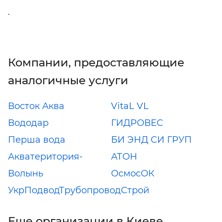
.
Компании, предоставляющие
аналогичные услуги
Восток Аква
VitaL VL
Вододар
ГИДРОВЕС
Перша вода
БИ ЭНД СИ ГРУП
Акватеритория-
АТОН
Волынь
ОсмосОК
УкрПодводТрубопроводСтрой
Еще организации в Киеве