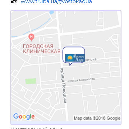
www.truba.ua/f/vostokaqua
Ссылка для мобильных устройств